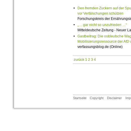
Den fremden Zuckern auf der Spur:
vor Verfälschungen schützen
Forschungskreis der Ernährungsind
„… gar nicht so unzufrieden …“
Mitteldeutsche Zeitung - Neuer L
Gastbeitrag: Die ostdeutsche Wag
Mobilisierungsressource der AfD
verfassungsblog.de (Online)
zurück
1
2
3
4
Startseite
Copyright
Disclaimer
Imp