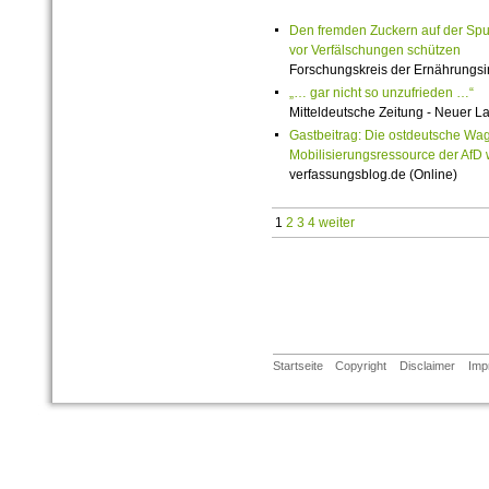
Den fremden Zuckern auf der Spur:
vor Verfälschungen schützen
Forschungskreis der Ernährungsind
„… gar nicht so unzufrieden …“
Mitteldeutsche Zeitung - Neuer L
Gastbeitrag: Die ostdeutsche Wag
Mobilisierungsressource der AfD
verfassungsblog.de (Online)
1
2
3
4
weiter
Startseite
Copyright
Disclaimer
Imp