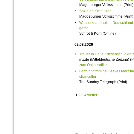
Magdeburger Volksstimme (Print)
Sozialen Kitt nutzen
Magdeburger Volksstimme (Print)
Wasserknappheit in Deutschland
gerät
Schrot & Korn (Online)
02.08.2026
Trauer in Halle: Riesenschildkröt
mz.de (Mitteldeutsche Zeitung) (Pr
zum Onlineartikel
Fortnight from hell leaves Merz fac
chancellor
The Sunday Telegraph (Print)
1
2
3
4
weiter