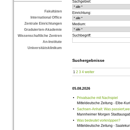
Sachgebiet:
Fakultäten
Einrichtung:
International Office
Zentrale Einrichtungen
Medium:
Graduierten-Akademie
Suchbegriff:
Wissenschaftliche Zentren
An-Institute
Universitätsklinikum
Suchergebnisse
1
2
3
4
weiter
05.08.2026
Privatsache mit Nachspiel
Mitteldeutsche Zeitung - Elbe-Kuri
Sachsen-Anhalt: Was passiert,wenn
Mannheimer Morgen Stadtausgabe
Was bedeutet vorknöppen?
Mitteldeutsche Zeitung - Saalekuri