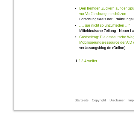
Den fremden Zuckern auf der Spur:
vor Verfälschungen schützen
Forschungskreis der Ernährungsind
„… gar nicht so unzufrieden …“
Mitteldeutsche Zeitung - Neuer L
Gastbeitrag: Die ostdeutsche Wag
Mobilisierungsressource der AfD
verfassungsblog.de (Online)
1
2
3
4
weiter
Startseite
Copyright
Disclaimer
Imp