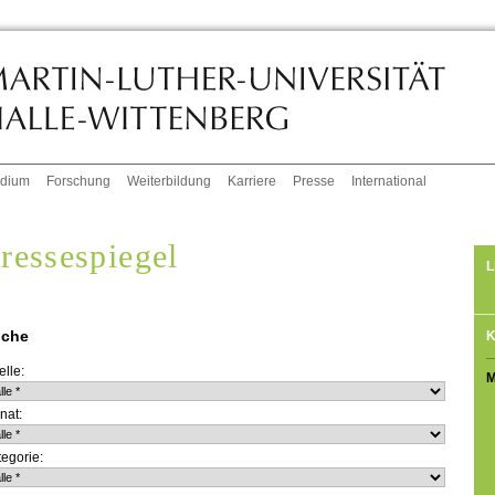
udium
Forschung
Weiterbildung
Karriere
Presse
International
ressespiegel
L
che
K
lle:
M
nat:
egorie: