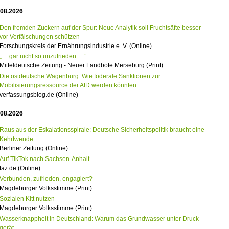
.08.2026
Den fremden Zuckern auf der Spur: Neue Analytik soll Fruchtsäfte besser
vor Verfälschungen schützen
Forschungskreis der Ernährungsindustrie e. V. (Online)
„… gar nicht so unzufrieden …“
Mitteldeutsche Zeitung - Neuer Landbote Merseburg (Print)
Die ostdeutsche Wagenburg: Wie föderale Sanktionen zur
Mobilisierungsressource der AfD werden könnten
verfassungsblog.de (Online)
.08.2026
Raus aus der Eskalationsspirale: Deutsche Sicherheitspolitik braucht eine
Kehrtwende
Berliner Zeitung (Online)
Auf TikTok nach Sachsen-Anhalt
taz.de (Online)
Verbunden, zufrieden, engagiert?
Magdeburger Volksstimme (Print)
Sozialen Kitt nutzen
Magdeburger Volksstimme (Print)
Wasserknappheit in Deutschland: Warum das Grundwasser unter Druck
gerät