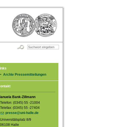
inks
Archiv Pressemitteilungen
ontakt
anuela Bank-Zillmann
Telefon: (0345) 55 -21004
Telefax: (0345) 55 -27404
presse@uni-halle.de
Universitätsplatz 8/9
06108 Halle