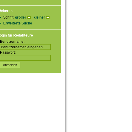
eiteres
Schrift:
größer
kleiner
Erweiterte Suche
ogin für Redakteure
Benutzername:
Passwort: