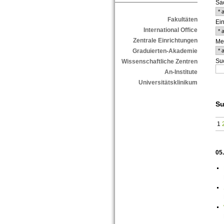
Sa
Fakultäten
Ein
International Office
Zentrale Einrichtungen
Me
Graduierten-Akademie
Suc
Wissenschaftliche Zentren
An-Institute
Universitätsklinikum
Su
1
05