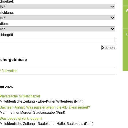
chgebiet:
W
richtung:
dium:
L
hbegriff:
chergebnisse
2
3
4
weiter
.08.2026
Privatsache mit Nachspiel
Mitteldeutsche Zeitung - Elbe-Kurier Wittenberg (Print)
Sachsen-Anhalt: Was passiert,wenn die AfD allein regiert?
Mannheimer Morgen Stadtausgabe (Print)
Was bedeutet vorknöppen?
Mitteldeutsche Zeitung - Saalekurier Halle, Saalekreis (Print)