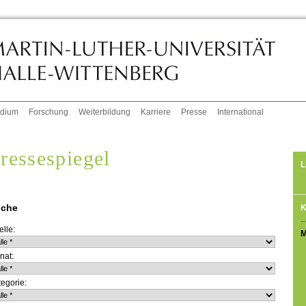
udium
Forschung
Weiterbildung
Karriere
Presse
International
ressespiegel
L
che
K
lle:
M
nat:
egorie: