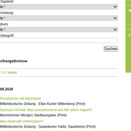
chgebiet:
W
richtung:
dium:
L
hbegriff:
chergebnisse
2
3
4
weiter
.08.2026
Privatsache mit Nachspiel
Mitteldeutsche Zeitung - Elbe-Kurier Wittenberg (Print)
Sachsen-Anhalt: Was passiert,wenn die AfD allein regiert?
Mannheimer Morgen Stadtausgabe (Print)
Was bedeutet vorknöppen?
Mitteldeutsche Zeitung - Saalekurier Halle, Saalekreis (Print)