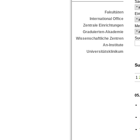
Sa
Fakultäten
Ein
International Office
Zentrale Einrichtungen
Me
Graduierten-Akademie
Suc
Wissenschaftliche Zentren
An-Institute
Universitätsklinikum
Su
1
05