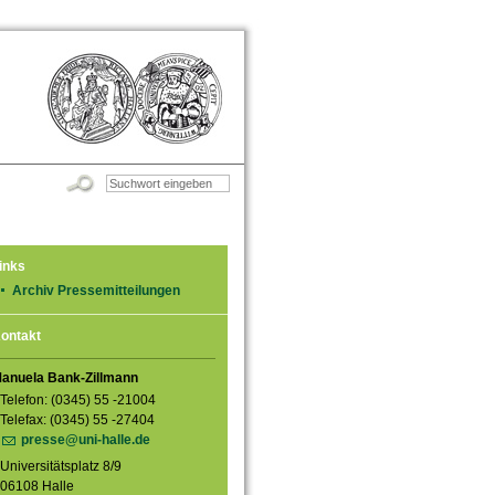
inks
Archiv Pressemitteilungen
ontakt
anuela Bank-Zillmann
Telefon: (0345) 55 -21004
Telefax: (0345) 55 -27404
presse@uni-halle.de
Universitätsplatz 8/9
06108 Halle