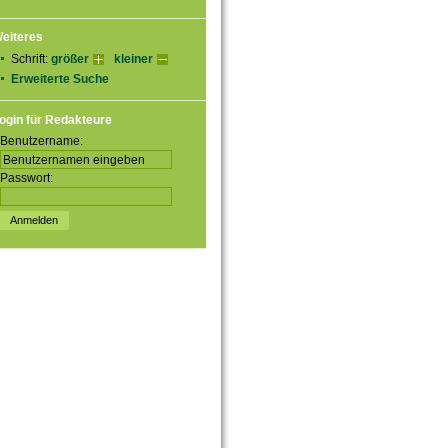
eiteres
Schrift:
größer
kleiner
Erweiterte Suche
ogin für Redakteure
Benutzername:
Passwort: