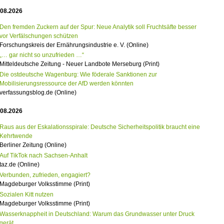
.08.2026
Den fremden Zuckern auf der Spur: Neue Analytik soll Fruchtsäfte besser
vor Verfälschungen schützen
Forschungskreis der Ernährungsindustrie e. V. (Online)
„… gar nicht so unzufrieden …“
Mitteldeutsche Zeitung - Neuer Landbote Merseburg (Print)
Die ostdeutsche Wagenburg: Wie föderale Sanktionen zur
Mobilisierungsressource der AfD werden könnten
verfassungsblog.de (Online)
.08.2026
Raus aus der Eskalationsspirale: Deutsche Sicherheitspolitik braucht eine
Kehrtwende
Berliner Zeitung (Online)
Auf TikTok nach Sachsen-Anhalt
taz.de (Online)
Verbunden, zufrieden, engagiert?
Magdeburger Volksstimme (Print)
Sozialen Kitt nutzen
Magdeburger Volksstimme (Print)
Wasserknappheit in Deutschland: Warum das Grundwasser unter Druck
gerät