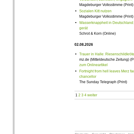
Magdeburger Volksstimme (Print)
Sozialen Kitt nutzen
Magdeburger Volksstimme (Print)
Wasserknappheit in Deutschland
gerät
Schrot & Korn (Online)
02.08.2026
Trauer in Halle: Riesenschildkröt
mz.de (Mitteldeutsche Zeitung) (Pr
zum Onlineartikel
Fortnight from hell leaves Merz fac
chancellor
The Sunday Telegraph (Print)
1
2
3
4
weiter