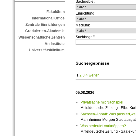
Sachgebiet:
Fakultäten
Einrichtung:
International Office
Zentrale Einrichtungen
Medium:
Graduierten-Akademie
Suchbegriff:
Wissenschaftliche Zentren
An-Institute
Universitätsklinikum
Suchergebnisse
1
2
3
4
weiter
05.08.2026
Privatsache mit Nachspiel
Mitteldeutsche Zeitung - Elbe-Kuri
Sachsen-Anhalt: Was passiert,wenn
Mannheimer Morgen Stadtausgabe
Was bedeutet vorknöppen?
Mitteldeutsche Zeitung - Saalekuri